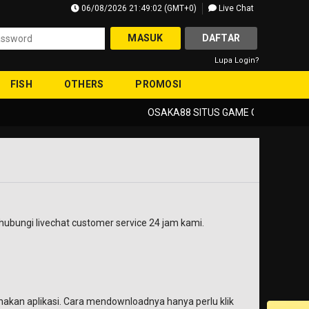
06/08/2026 21:49:03 (GMT+0)
Live Chat
MASUK
DAFTAR
Lupa Login?
FISH
OTHERS
PROMOSI
OSAKA88 SITUS GAME ONLINE TERBAIK 
hubungi livechat customer service 24 jam kami.
kan aplikasi. Cara mendownloadnya hanya perlu klik