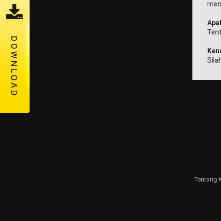
menu
Apa
Tent
Kena
Sila
Tentang 