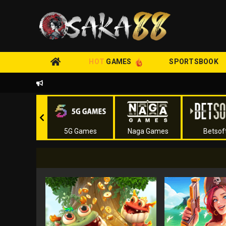
HOT
GAMES
SPORTSBOOK
martSoft
5G Games
Naga Games
Betsof