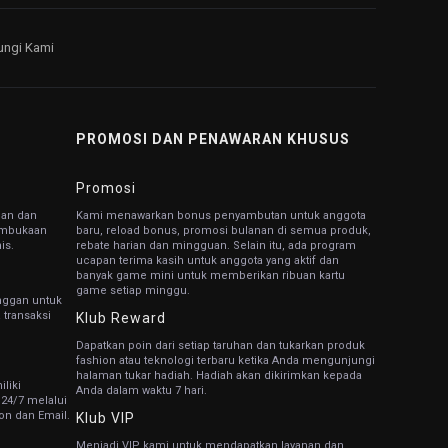
ngi Kami
PROMOSI DAN PENAWARAN KHUSUS
Promosi
han dan
Kami menawarkan bonus penyambutan untuk anggota
pembukaan
baru, reload bonus, promosi bulanan di semua produk,
is.
rebate harian dan mingguan. Selain itu, ada program
ucapan terima kasih untuk anggota yang aktif dan
banyak game mini untuk memberikan ribuan kartu
game setiap minggu.
nggan untuk
transaksi
Klub Reward
Dapatkan poin dari setiap taruhan dan tukarkan produk
fashion atau teknologi terbaru ketika Anda mengunjungi
halaman tukar hadiah. Hadiah akan dikirimkan kepada
liki
Anda dalam waktu 7 hari.
 24/7 melalui
pon dan Email.
Klub VIP
Menjadi VIP kami untuk mendapatkan layanan dan