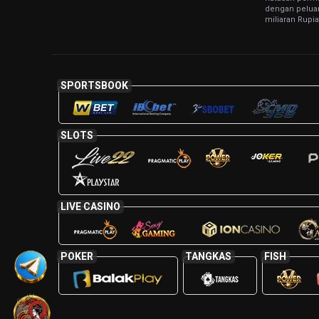
dengan pelua
miliaran Rupia
SPORTSBOOK
SLOTS
LIVE CASINO
POKER
TANGKAS
FISH