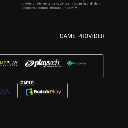
profesionalisme terbaik, dengan ribuan hadiah dan
program promosi khusus untuk VIP!
GAME PROVIDER
GAPLE