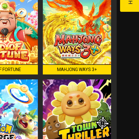
F FORTUNE
MAHJONG WAYS 3+