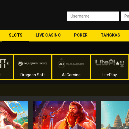
SLOTS
LIVE CASINO
POKER
TANGKAS
t
Dragoon Soft
AI Gaming
LitePlay