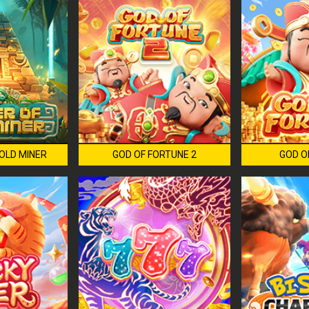
OLD MINER
GOD OF FORTUNE 2
GOD O