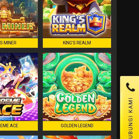
S MINER
KING'S REALM
EME ACE
GOLDEN LEGEND